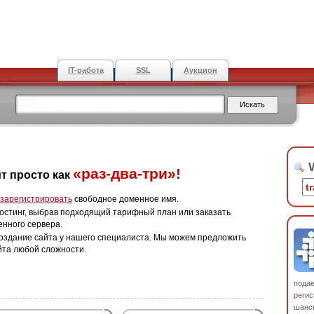
IT-работа
SSL
Аукцион
W
«раз-два-три»!
т просто как
зарегистрировать
свободное доменное имя.
остинг, выбрав подходящий тарифный план или заказать
енного сервера.
оздание сайта у нашего специалиста. Мы можем предложить
йта любой сложности.
пода
регис
шанс