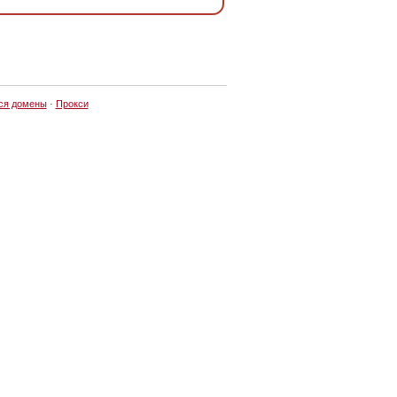
ся домены
·
Прокси