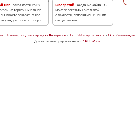
ой шаг
- заказ хостинга из
Шаг третий
- создание сайта. Вы
агаемых тарифных планов.
можете заказать сайт любой
 вы можете заказать у нас
сложности, связавшись с нашим
овку выделенного сервера.
специалистом.
ов
·
Аренда, покупка и продажа IP-адресов
·
Job
·
SSL-сертификаты
·
Освобождающие
Домен зарегистрирован через
i7.RU
.
Whois